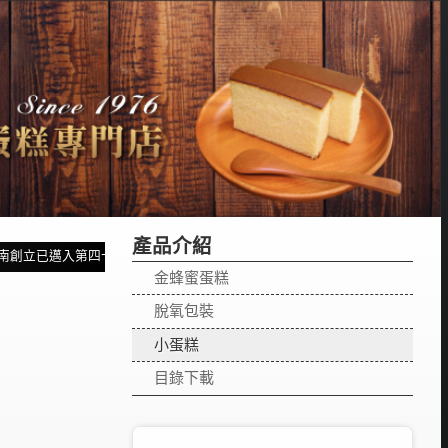
產品介紹
創立已邁入第四十八個年頭，感謝各界一直不斷的給予支持及鼓勵。~~~
金蜂蜜蛋糕
脫氧包裝
小蛋糕
目錄下載