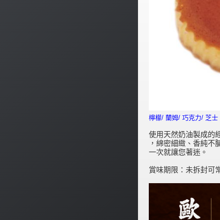
檸檬/ 蘭姆/ 巧克力/ 芝士
使用天然奶油製成的
，綿密細緻、香純不
一次就讓您著迷。
賞味期限：未拆封可常溫