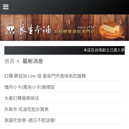
本店在台南創立已邁入第四
首頁
最新消息
訂購 歡迎加 Line 或 電各門市直接為您服務
彌月小卡(萬用小卡)選擇區
大量訂購優惠辦法
外縣市 低溫宅配計算表
黑貓宅急便~週日不配送喔!