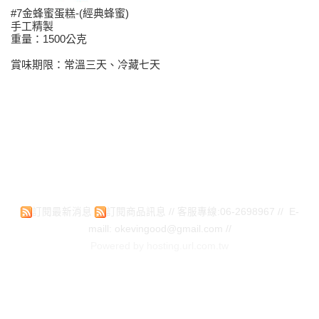
#7金蜂蜜蛋糕-(經典蜂蜜)
手工精製
重量：1500公克
賞味期限：常溫三天、冷藏七天
訂閱最新消息
訂閱商品訊息
// 客服專線:06-2698967 // E-
maill: okevingood@gmail.com //
Powered by hosting.url.com.tw